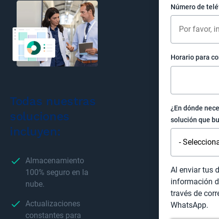
Número de teléf
Horario para co
Todas nuestras
¿En dónde nece
soluciones
solución que b
incluyen:
Almacenamiento
Al enviar tus 
100% seguro en la
información d
nube.
través de corr
Actualizaciones
WhatsApp.
constantes para