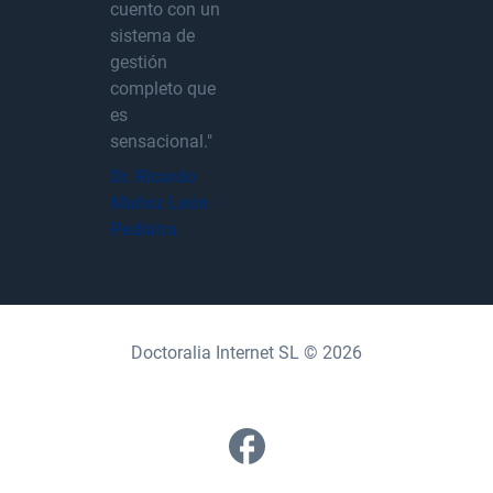
cuento con un
sistema de
gestión
completo que
es
sensacional."
Dr. Ricardo
Muñoz León ·
Pediatra
Doctoralia Internet SL © 2026