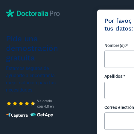
Por favor,
tus datos:
Pide una
Nombre(s):
*
demostración
gratuita
Estamos seguros de
ayudarte a encontrar la
Apellidos:
*
mejor solución para tus
necesidades.
Valorado
con 4.8 en
Correo electrón