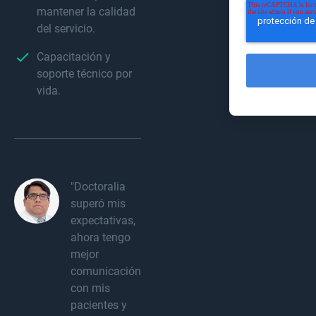
mantener la calidad
del servicio.
Capacitación y
soporte técnico por
vida.
"Doctoralia
superó mis
expectativas,
ahora tengo
mejor
comunicación
con mis
pacientes y