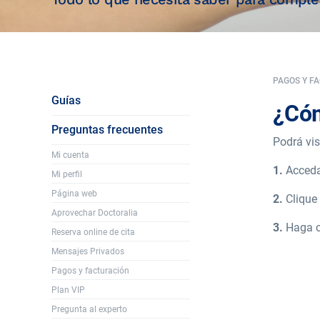
PAGOS Y F
Guías
¿Cóm
Preguntas frecuentes
Podrá vis
Mi cuenta
1.
Acceda 
Mi perfil
Página web
2.
Clique
Aprovechar Doctoralia
3.
Haga c
Reserva online de cita
Mensajes Privados
Pagos y facturación
Plan VIP
Pregunta al experto