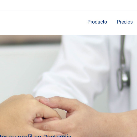
Producto
Precios
Preguntas frecuentes
 ayudarán a sacarle el máximo
Respuestas a las dudas más
tros productos.
nuestros productos.
r su perfil en Doctoralia.