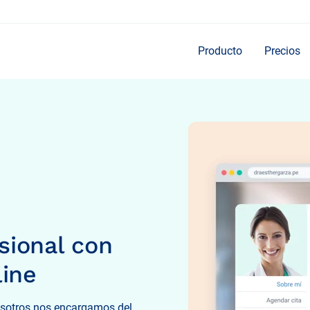
Producto
Precios
Preguntas frecuentes
 ayudarán a sacarle el máximo
Respuestas a las dudas más
tros productos.
nuestros productos.
sional con
line
nosotros nos encargamos del