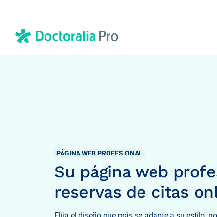
En HubSpot tenemos otro código que te pego a continuación.
Guías
Manuales que le
provecho a nues
PÁGINA WEB PROFESIONAL
Su página web profe
reservas de citas on
Elija el diseño que más se adapte a su estilo, 